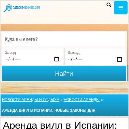
Куда вы едете?
Заезд
Выезд
Найти
НОВОСТИ АРЕНДЫ И ОТДЫХА
»
НОВОСТИ АРЕНДЫ
»
АРЕНДА ВИЛЛ В ИСПАНИИ: НОВЫЕ ЗАКОНЫ ДЛЯ
ДОМОВЛАДЕЛЬЦЕВ
Аренда вилл в Испании: