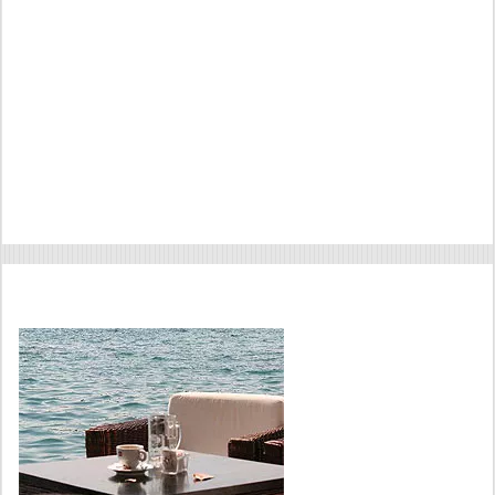
Апартаменты и виллы Балатона