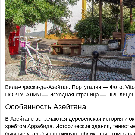
Вила-Фреска-де-Азейтан, Португалия — Фото: Vitor
ПОРТУГАЛИЯ —
Исходная страница
—
URL лицен
Особенность Азейтана
В Азейтaне встречаются деревенская история и ок
хребтом Аррабида. Исторические здания, тенисты
бывшие усадьбы формируют облик, при этом харак