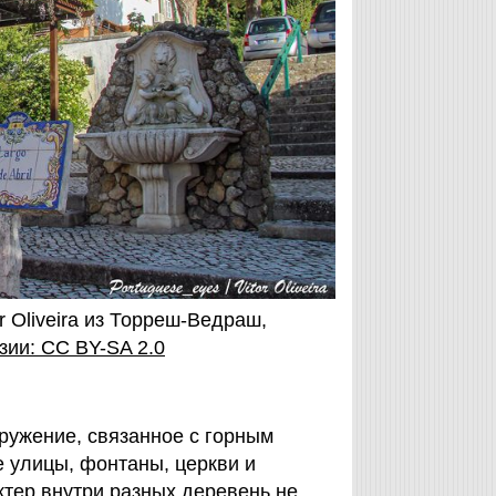
 Oliveira из Торреш-Ведраш,
зии: CC BY-SA 2.0
ружение, связанное с горным
е улицы, фонтаны, церкви и
тер внутри разных деревень не