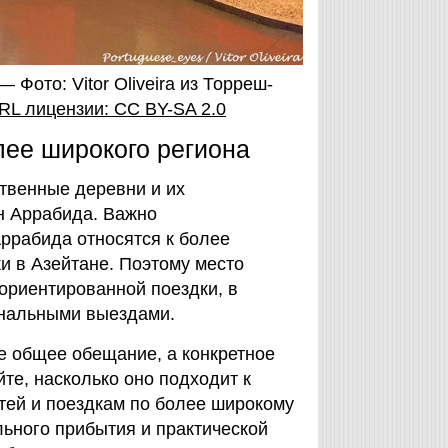
 Фото: Vitor Oliveira из Торреш-
RL лицензии: CC BY-SA 2.0
лее широкого региона
ственные деревни и их
н Аррабида. Важно
ррабида относятся к более
и в Азейтaне. Поэтому место
ориентированной поездки, в
ональными выездами.
 общее обещание, а конкретное
е, насколько оно подходит к
ей и поездкам по более широкому
ьного прибытия и практической