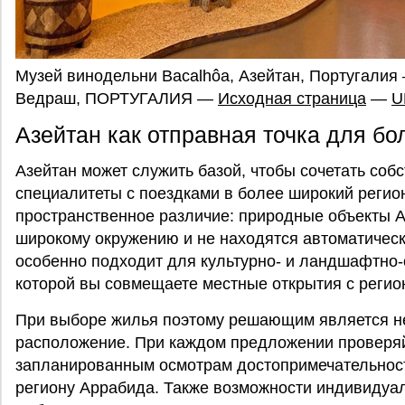
Музей винодельни Bacalhôa, Азейтан, Португалия —
Ведраш, ПОРТУГАЛИЯ —
Исходная страница
—
U
Азейтан как отправная точка для бо
Азейтан может служить базой, чтобы сочетать соб
специалитеты с поездками в более широкий регио
пространственное различие: природные объекты А
широкому окружению и не находятся автоматическ
особенно подходит для культурно- и ландшафтно-
которой вы совмещаете местные открытия с реги
При выборе жилья поэтому решающим является не
расположение. При каждом предложении проверяйт
запланированным осмотрам достопримечательност
региону Аррабида. Также возможности индивидуал