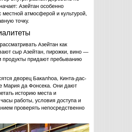
начает: Азейтан особенно
с местной атмосферой и культурой,
авную точку.
иалитеты
рассматривать Азейтан как
вают сыр Азейтан, пирожки, вино —
ти продукты придают пребыванию
ятся дворец Бакалhоа, Кинта-дас-
е Мария да Фонсека. Они дают
четать историю места и
часы работы, условия доступа и
нием проверять непосредственно