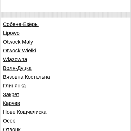
Собене-Езёры
Lipowo
Otwock Mały
Otwock Wielki
Wiązowna
Воля-Дуцка
Вязовна Костельна
Глинянка
Закрет
Карчев
Нове Кощчелиска
Осек
Отвоцк