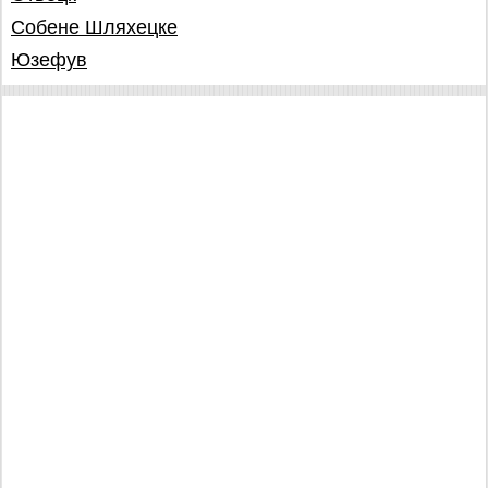
Собене Шляхецке
Юзефув