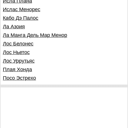
Исла Плана
Ислас Менорес
Кабо Дэ Палос
Ла Азоия
Ла Манга Дель Мар Менор
Лос Белонес
Лос Ньетос
Лос Уррутьяс
Плая Хонда
Посо Эстрехо