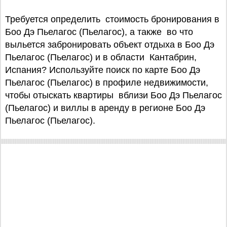
Требуется определить стоимость бронирования в
Боо Дэ Пьелагос (Пьелагос), а также во что
выльется забронировать объект отдыха в Боо Дэ
Пьелагос (Пьелагос) и в области Кантабрин,
Испания? Используйте поиск по карте Боо Дэ
Пьелагос (Пьелагос) в профиле недвижимости,
чтобы отыскать квартиры вблизи Боо Дэ Пьелагос
(Пьелагос) и виллы в аренду в регионе Боо Дэ
Пьелагос (Пьелагос).