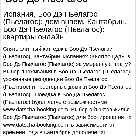
Испания, Боо Дэ Пьелагос
(Пьелагос): дом внаем. Кантабрин,
Боо Дэ Пьелагос (Пьелагос):
квартиры онлайн
Снять элитный коттедж в Боо Дэ Пьелагос
(Пьелагос), Кантабрин, Испания? Жилплощадь в
Боо Дэ Пьелагос (Пьелагос) за умеренную плату?
Выбор проживания в Боо Дэ Пьелагос (Пьелагос):
ухоженные резиденции Боо Дэ Пьелагос
(Пьелагос) и просторные домики Боо Дэ Пьелагос
(Пьелагос). Поездка в Боо Дэ Пьелагос
(Пьелагос) будет легче с возможностями
www.datscha-booking.com. Выбор объектов жилья
Боо Дэ Пьелагос (Пьелагос) для бронирования на
www.datscha-booking.com в зависимости от
времени года в Кантабрин дополняется.