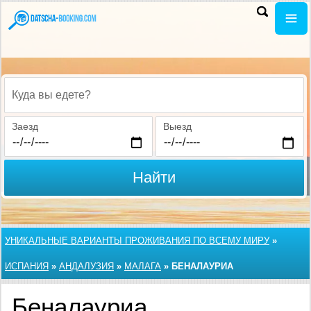
Куда вы едете?
Заезд
Выезд
Найти
УНИКАЛЬНЫЕ ВАРИАНТЫ ПРОЖИВАНИЯ ПО ВСЕМУ МИРУ
»
ИСПАНИЯ
»
АНДАЛУЗИЯ
»
МАЛАГА
»
БЕНАЛАУРИА
Беналауриа