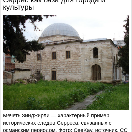
культуры
Мечеть Зинджирли — характерный пример
исторических следов Серреса, связанных с
османским периодом. Фото: CeeKay,
источник
,
CC