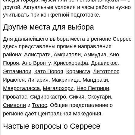
другой. Актуальные условия и часы работы нужно
учитывать при конкретной подготовке.
Другие места для выбора
Для дальнейшего выбора места в регионе Серрес
здесь представлены прямые направления
района:
Алистрати
,
Амфиполи
,
Аммудиа
,
Ано
Пороя
,
Ано Вронту
,
Хрисохорафа
,
Дравискос
,
Эптамилои
,
Като Пороя
,
Кормиста
,
Литотопос
Ираклея
,
Лигария
,
Макриница
,
Мандраки
,
Мавроталасса
,
Мегалохори
,
Нео Петрици
,
Проватас
,
Сидирокастро
,
Сикия
,
Скоутари
,
Символи
и
Толос
. Общее представление о
регионе даёт
Центральная Македония
.
Частые вопросы о Серресе