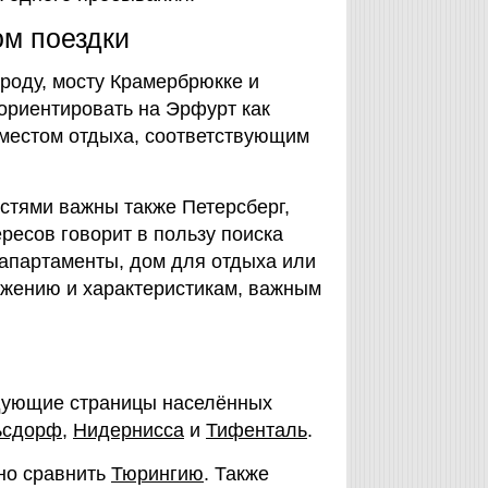
ом поездки
роду, мосту Крамербрюкке и
 ориентировать на Эрфурт как
 местом отдыха, соответствующим
стями важны также Петерсберг,
ресов говорит в пользу поиска
апартаменты, дом для отдыха или
ожению и характеристикам, важным
дующие страницы населённых
ьсдорф
,
Нидернисса
и
Тифенталь
.
но сравнить
Тюрингию
. Также