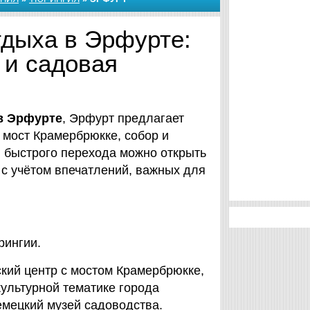
тдыха в Эрфурте:
 и садовая
в Эрфурте
, Эрфурт предлагает
 мост Крамербрюкке, собор и
я быстрого перехода можно открыть
 с учётом впечатлений, важных для
рингии.
кий центр с мостом Крамербрюкке,
культурной тематике города
Немецкий музей садоводства.