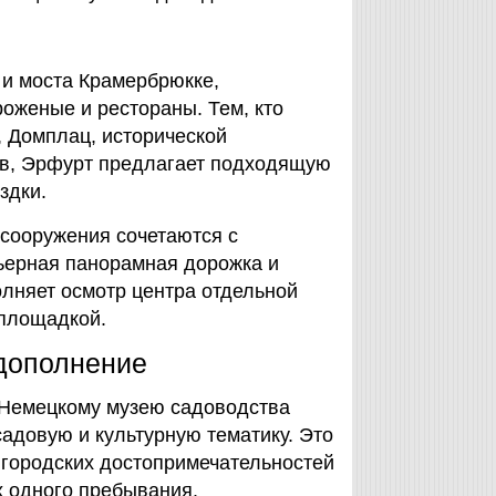
 и моста Крамербрюкке,
оженые и рестораны. Тем, кто
 Домплац, исторической
нов, Эрфурт предлагает подходящую
здки.
сооружения сочетаются с
ьерная панорамная дорожка и
олняет осмотр центра отдельной
 площадкой.
 дополнение
и Немецкому музею садоводства
садовую и культурную тематику. Это
 городских достопримечательностей
х одного пребывания.