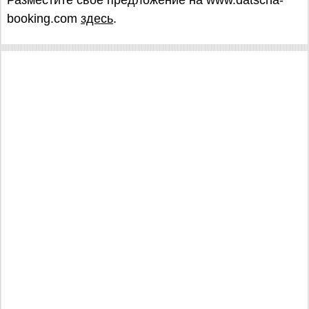
Разместите свое предложение на www.datscha-
booking.com
здесь
.