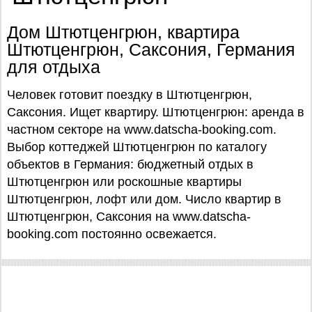
Дом Штютценгрюн, квартира
Штютценгрюн, Саксония, Германия
для отдыха
Человек готовит поездку в Штютценгрюн,
Саксония. Ищет квартиру. Штютценгрюн: аренда в
частном секторе на www.datscha-booking.com.
Выбор коттеджей Штютценгрюн по каталогу
объектов в Германия: бюджетный отдых в
Штютценгрюн или роскошные квартиры
Штютценгрюн, лофт или дом. Число квартир в
Штютценгрюн, Саксония на www.datscha-
booking.com постоянно освежается.