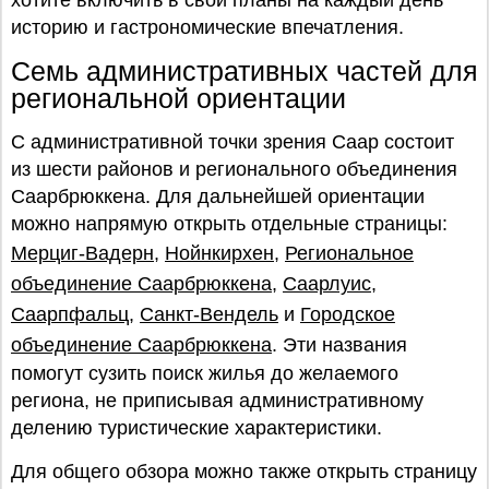
хотите включить в свои планы на каждый день
историю и гастрономические впечатления.
Семь административных частей для
региональной ориентации
С административной точки зрения Саар состоит
из шести районов и регионального объединения
Саарбрюккена. Для дальнейшей ориентации
можно напрямую открыть отдельные страницы:
Мерциг-Вадерн
,
Нойнкирхен
,
Региональное
объединение Саарбрюккена
,
Саарлуис
,
Саарпфальц
,
Санкт-Вендель
и
Городское
объединение Саарбрюккена
. Эти названия
помогут сузить поиск жилья до желаемого
региона, не приписывая административному
делению туристические характеристики.
Для общего обзора можно также открыть страницу