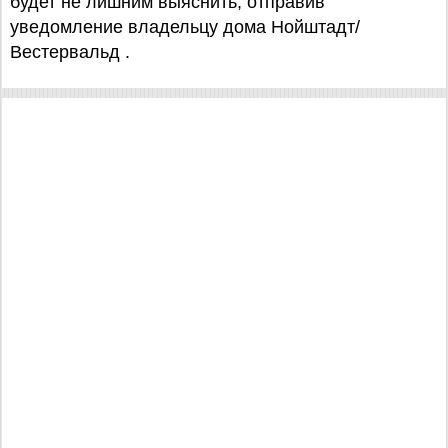
будет не лишним выяснить, отправив
уведомление владельцу дома Нойштадт/
Вестервальд .