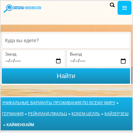
Куда вы едете?
Заезд
Выезд
Найти
УНИКАЛЬНЫЕ ВАРИАНТЫ ПРОЖИВАНИЯ ПО ВСЕМУ МИРУ
»
ГЕРМАНИЯ
»
РЕЙНЛАНД-ПФАЛЬЦ
»
КОХЕМ-ЦЕЛЛЬ
»
КАЙЗЕРЗЕШ
»
КАЙФЕНХАЙМ