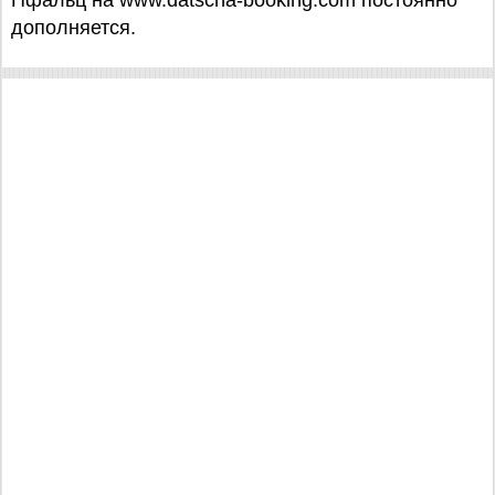
Пфальц на www.datscha-booking.com постоянно
дополняется.