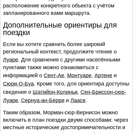
расположение конкретного объекта с учётом
запланированного вами маршрута.
Дополнительные ориентиры для
поездки
Если вы хотите сравнить более широкий
региональный контекст, продолжите чтение о
Луаре
. Для сравнения с другими населёнными
пунктами также можно ознакомиться с
информацией о
Сент-Ае
,
Монтуаре
,
Артене
и
Сюри-О-Буа
. Кроме того, для ориентира доступны
сведения о
Шатийон-Колиньи
,
Сен-Бриссон-сюр-
Луаре
,
Сернуа-ан-Берри
и
Лаасе
.
Таким образом, Морман-сюр-Вернисон можно
включить в план поездки двумя способами: через
местные исторические достопримечательности и