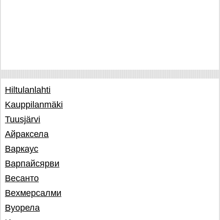
Hiltulanlahti
Kauppilanmäki
Tuusjärvi
Айраксела
Варкаус
Варпайсярви
Весанто
Вехмерсалми
Вуорела