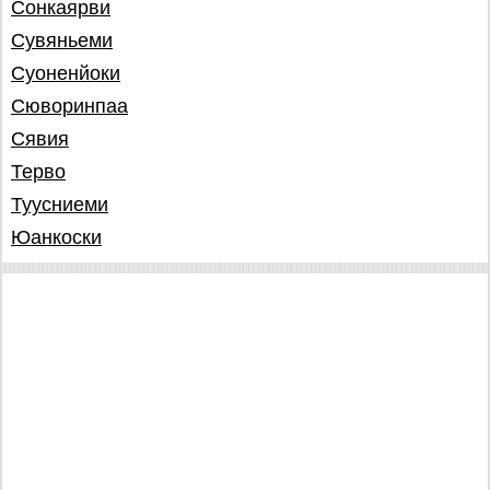
Сонкаярви
Сувяньеми
Суоненйоки
Сюворинпаа
Сявия
Терво
Туусниеми
Юанкоски