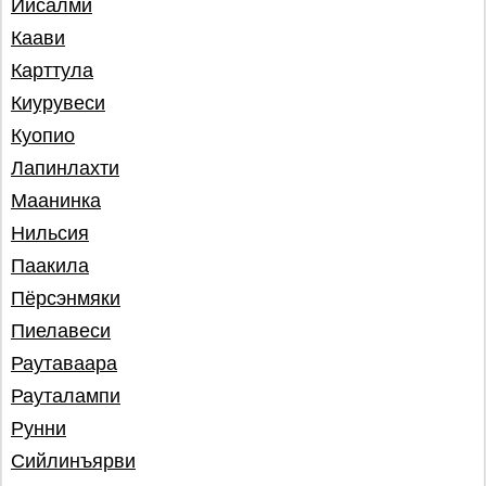
Иисалми
Каави
Карттула
Киурувеси
Куопио
Лапинлахти
Маанинка
Нильсия
Паакила
Пёрсэнмяки
Пиелавеси
Раутаваара
Рауталампи
Рунни
Сийлинъярви