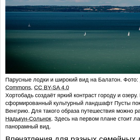
Парусные лодки и широкий вид на Балатон. Фото:
Commons
,
CC BY-SA 4.0
Хортобадь создаёт яркий контраст городу и озеру
сформированный культурный ландшафт Пусты пок
Венгрию. Для такого образа путешествия можно р
Надькун-Сольнок
. Здесь на первом плане стоит л
панорамный вид.
Впечатления для разных семейных 