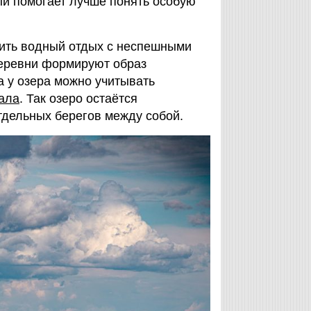
ый помогает лучше понять особую
тить водный отдых с неспешными
деревни формируют образ
а у озера можно учитывать
ала
. Так озеро остаётся
тдельных берегов между собой.