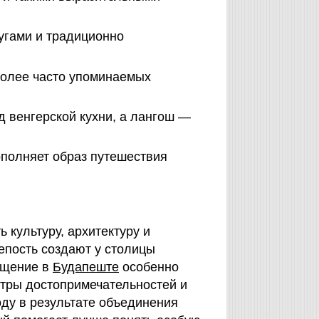
угами и традиционно
более часто упоминаемых
д венгерской кухни, а лангош —
ополняет образ путешествия
 культуру, архитектуру и
репость создают у столицы
ещение в
Будапеште
особенно
отры достопримечательностей и
оду в результате объединения