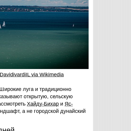
DavidivardiIL via Wikimedia
. Широкие луга и традиционно
азывают открытую, сельскую
ассмотреть
Хайду-Бихар
и
Яс-
андшафт, а не городской дунайский
дней