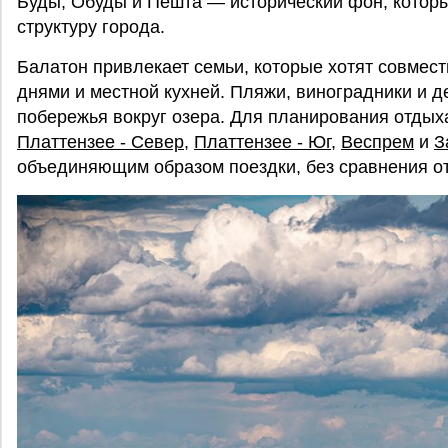
Буды, Обуды и Пешта — исторический фон, котор
структуру города.
Балатон привлекает семьи, которые хотят совмес
днями и местной кухней. Пляжи, виноградники и 
побережья вокруг озера. Для планирования отдых
Платтензее - Север
,
Платтензее - Юг
,
Веспрем
и
З
объединяющим образом поездки, без сравнения о