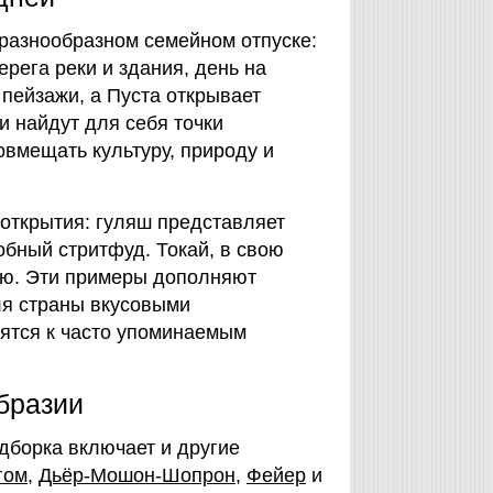
 разнообразном семейном отпуске:
рега реки и здания, день на
пейзажи, а Пуста открывает
и найдут для себя точки
овмещать культуру, природу и
 открытия: гуляш представляет
обный стритфуд. Токай, в свою
ию. Эти примеры дополняют
ля страны вкусовыми
ятся к часто упоминаемым
бразии
дборка включает и другие
гом
,
Дьёр-Мошон-Шопрон
,
Фейер
и