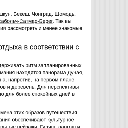
шкун
,
Бекеш
,
Чонград
,
Шомодь
,
Сабольч-Сатмар-Берег
. Так вы
ия рассмотреть и менее знакомые
тдыха в соответствии с
держивать ритм запланированных
имания находятся панорама Дуная,
на, напротив, на первом плане
ков и деревень. Для перспективы
о для более спокойных дней в
 смена этих образов путешествия
дания обеспечивают культурное
крытые пейзажи. Гуляш, лангош и