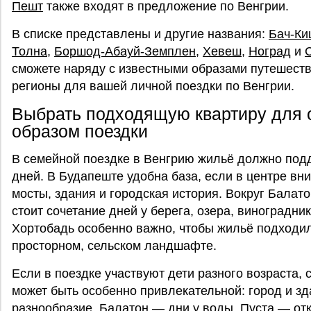
Пешт
также входят в предложение по Венгрии.
В списке представлены и другие названия:
Бач-Ки
Толна
,
Боршод-Абауй-Земплен
,
Хевеш
,
Ноград
и
сможете наряду с известными образами путешеств
регионы для вашей личной поездки по Венгрии.
Выбрать подходящую квартиру для о
образом поездки
В семейной поездке в Венгрию жильё должно под
дней. В Будапеште удобна база, если в центре вн
мосты, здания и городская история. Вокруг Балато
стоит сочетание дней у берега, озера, виноградни
Хортобадь особенно важно, чтобы жильё подходил
просторном, сельском ландшафте.
Если в поездке участвуют дети разного возраста,
может быть особенно привлекательной: город и з
разнообразие, Балатон — дни у воды, Пуста — от