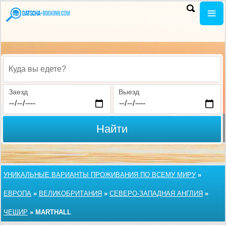
Куда вы едете?
Заезд
Выезд
Найти
УНИКАЛЬНЫЕ ВАРИАНТЫ ПРОЖИВАНИЯ ПО ВСЕМУ МИРУ
»
ЕВРОПА
»
ВЕЛИКОБРИТАНИЯ
»
СЕВЕРО-ЗАПАДНАЯ АНГЛИЯ
»
ЧЕШИР
»
MARTHALL