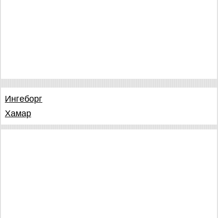
Ингеборг
Хамар