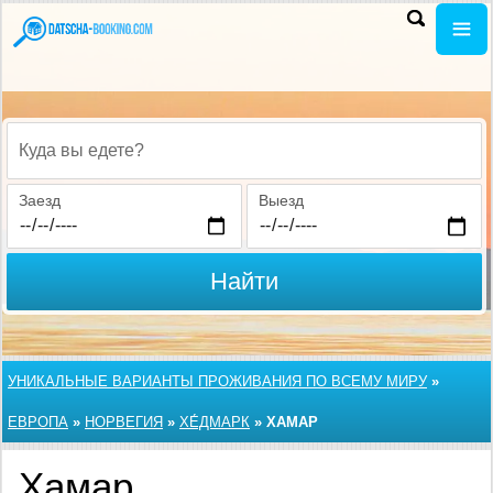
Куда вы едете?
Заезд
Выезд
Найти
УНИКАЛЬНЫЕ ВАРИАНТЫ ПРОЖИВАНИЯ ПО ВСЕМУ МИРУ
»
ЕВРОПА
»
НОРВЕГИЯ
»
ХЕ́ДМАРК
»
ХАМАР
Хамар