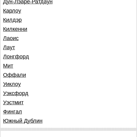
Дун-Лэаре-Ратдаун
Карлоу
Килдэр
Килкенни
Лаоис
Лаут
Лонгфорд
Мит
Оффали
Уиклоу
Уэксфорд
Уэстмит
Фингал
Южный Дублин