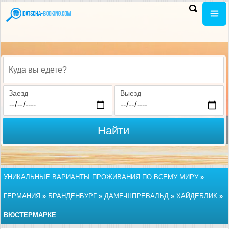
Куда вы едете?
Заезд
Выезд
Найти
УНИКАЛЬНЫЕ ВАРИАНТЫ ПРОЖИВАНИЯ ПО ВСЕМУ МИРУ
»
ГЕРМАНИЯ
»
БРАНДЕНБУРГ
»
ДАМЕ-ШПРЕВАЛЬД
»
ХАЙДЕБЛИК
»
ВЮСТЕРМАРКЕ