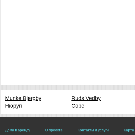
Munke Bjergby
Ruds Vedby
Нюруп
Сорё
Дома в аренду
О проекте
Контакты и услуги
Карта