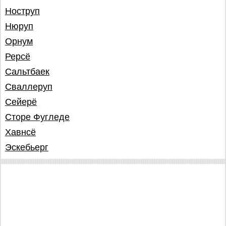
Ноструп
Нюруп
Орнум
Рерсё
Сальтбаек
Сваллеруп
Сейерё
Сторе Фугледе
Хавнсё
Эскебьерг