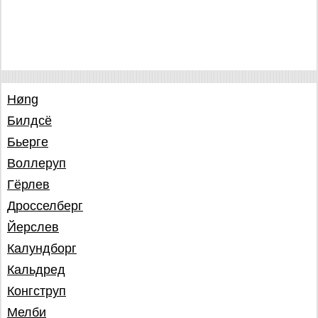
Høng
Билдсё
Бьерге
Воллеруп
Гёрлев
Дросселбeрг
Йерслев
Калундборг
Кальдред
Конгструп
Мелби