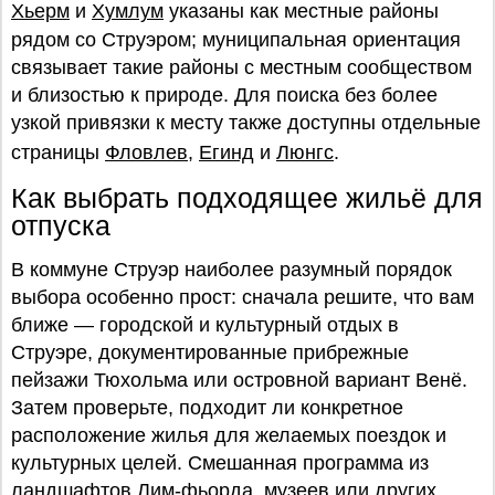
Хьерм
и
Хумлум
указаны как местные районы
рядом со Струэром; муниципальная ориентация
связывает такие районы с местным сообществом
и близостью к природе. Для поиска без более
узкой привязки к месту также доступны отдельные
страницы
Фловлев
,
Егинд
и
Люнгс
.
Как выбрать подходящее жильё для
отпуска
В коммуне Струэр наиболее разумный порядок
выбора особенно прост: сначала решите, что вам
ближе — городской и культурный отдых в
Струэре, документированные прибрежные
пейзажи Тюхольма или островной вариант Венё.
Затем проверьте, подходит ли конкретное
расположение жилья для желаемых поездок и
культурных целей. Смешанная программа из
ландшафтов Лим-фьорда, музеев или других