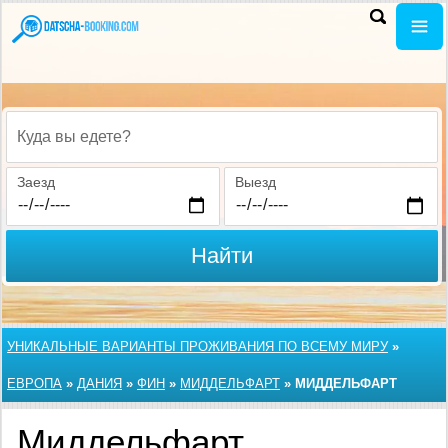
Куда вы едете?
Заезд
Выезд
Найти
УНИКАЛЬНЫЕ ВАРИАНТЫ ПРОЖИВАНИЯ ПО ВСЕМУ МИРУ
»
ЕВРОПА
»
ДАНИЯ
»
ФИН
»
МИДДЕЛЬФАРТ
»
МИДДЕЛЬФАРТ
Миддельфарт