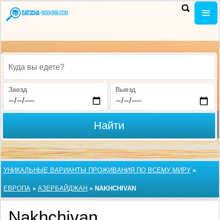
Куда вы едете?
Заезд
Выезд
Найти
УНИКАЛЬНЫЕ ВАРИАНТЫ ПРОЖИВАНИЯ ПО ВСЕМУ МИРУ
»
ЕВРОПА
»
АЗЕРБАЙДЖАН
»
NAKHCHIVAN
Nakhchivan