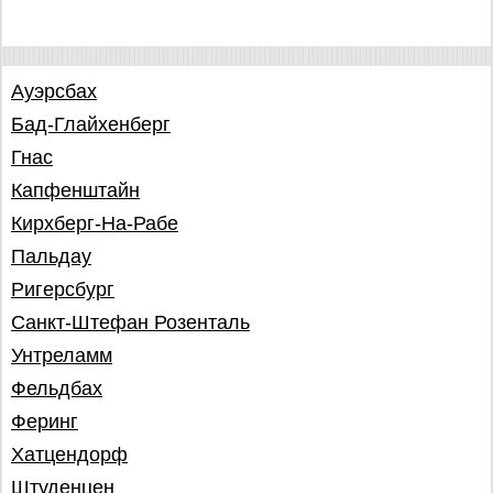
Ауэрсбах
Бад-Глайхенберг
Гнас
Капфенштайн
Кирхберг-На-Рабе
Пальдау
Ригерсбург
Санкт-Штефан Розенталь
Унтреламм
Фельдбах
Феринг
Хатцендорф
Штуденцен