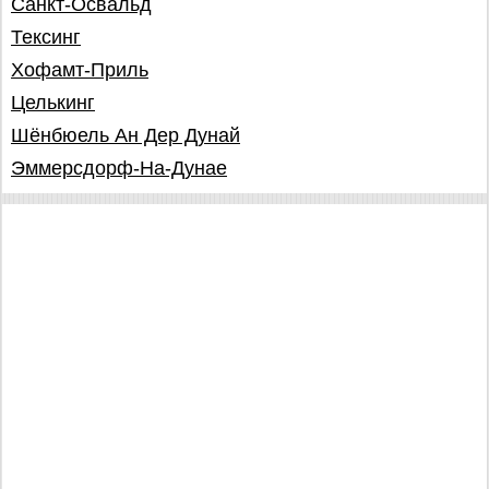
Санкт-Освальд
Тексинг
Хофамт-Приль
Целькинг
Шёнбюель Ан Дер Дунай
Эммерсдорф-На-Дунае