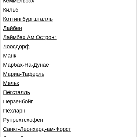
Кеммельбах
Кильб
Коттингбургшталль
Лайбен
Лаймбах Ам Остронг
Лоосдорф
Манк
Марбах-На-Дунае
Мариа-Таферль
Мельк
Пёгсталль
Перзенбойг
Пёхларн
Рупрехтсхофен
Санкт-Леонхард-ам-Форст