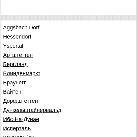
Aggsbach Dorf
Hessendorf
Yspertal
Артштеттен
Бергланд
Блинденмаркт
Браунегг
Вайтен
Дорфштеттен
Дункельштайнервальд
Ибс-На-Дунае
Исперталь