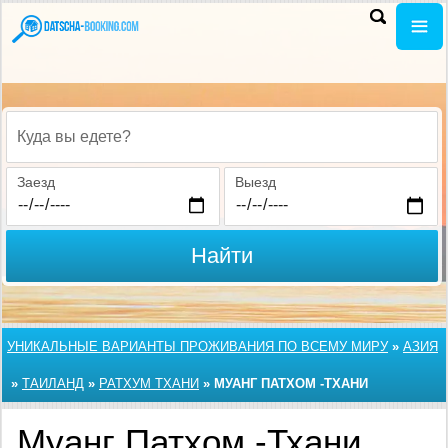
Куда вы едете?
Заезд
Выезд
Найти
УНИКАЛЬНЫЕ ВАРИАНТЫ ПРОЖИВАНИЯ ПО ВСЕМУ МИРУ
»
АЗИЯ
»
ТАИЛАНД
»
РАТХУМ ТХАНИ
»
МУАНГ ПАТХОМ -ТХАНИ
Муанг Патхом -Тхани