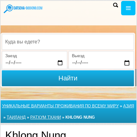
Куда вы едете?
Заезд
Выезд
Найти
УНИКАЛЬНЫЕ ВАРИАНТЫ ПРОЖИВАНИЯ ПО ВСЕМУ МИРУ
»
АЗИЯ
»
ТАИЛАНД
»
РАТХУМ ТХАНИ
»
KHLONG NUNG
Khlong Nung