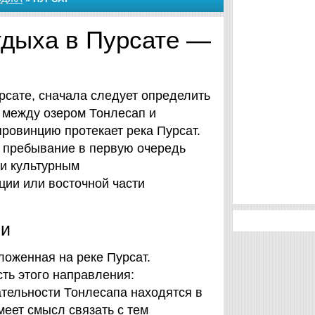
тдыха в Пурсате —
урсате, сначала следует определить
 между озером Тонлесап и
провинцию протекает река Пурсат.
и пребывание в первую очередь
 и культурным
ции или восточной части
ми
оженная на реке Пурсат.
ть этого направления:
тельности Тонлесапа находятся в
меет смысл связать с тем