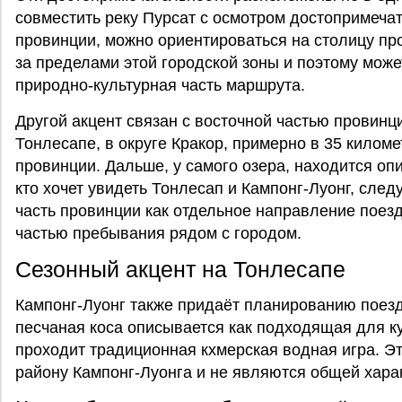
совместить реку Пурсат с осмотром достопримеча
провинции, можно ориентироваться на столицу пр
за пределами этой городской зоны и поэтому може
природно-культурная часть маршрута.
Другой акцент связан с восточной частью провинц
Тонлесапе, в округе Кракор, примерно в 35 киломе
провинции. Дальше, у самого озера, находится оп
кто хочет увидеть Тонлесап и Кампонг-Луонг, след
часть провинции как отдельное направление поездк
частью пребывания рядом с городом.
Сезонный акцент на Тонлесапе
Кампонг-Луонг также придаёт планированию поездк
песчаная коса описывается как подходящая для к
проходит традиционная кхмерская водная игра. Эт
району Кампонг-Луонга и не являются общей хара