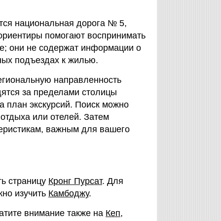
тся национальная дорога № 5,
 ориентиры помогают воспринимать
е; они не содержат информации о
ных подъездах к жилью.
региональную направленность
дятся за пределами столицы
а план экскурсий. Поиск можно
 отдыха или отелей. Затем
еристикам, важным для вашего
ть страницу
Кронг Пурсат
. Для
жно изучить
Камбоджу
.
ратите внимание также на
Кеп
,