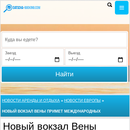
Куда вы едете?
Заезд
Выезд
Найти
НОВОСТИ АРЕНДЫ И ОТДЫХА
»
НОВОСТИ ЕВРОПЫ
»
НОВЫЙ ВОКЗАЛ ВЕНЫ ПРИМЕТ МЕЖДУНАРОДНЫХ
ПАССАЖИРОВ В ДЕКАБРЕ
Новый вокзал Вены