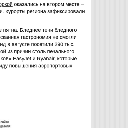
оркой
оказались на втором месте –
и. Курорты региона зафиксировали
е пятна. Бледнее тени бледного
ысканная гастрономия не смогли
д в августе посетили 290 тыс.
ной из причин столь печального
ов» EasyJet и Ryanair, которые
ввиду повышения аэропортовых