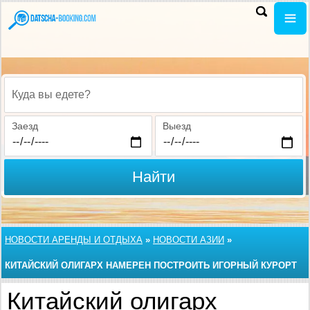
Куда вы едете?
Заезд
Выезд
Найти
НОВОСТИ АРЕНДЫ И ОТДЫХА
»
НОВОСТИ АЗИИ
»
КИТАЙСКИЙ ОЛИГАРХ НАМЕРЕН ПОСТРОИТЬ ИГОРНЫЙ КУРОРТ
В АВСТРАЛИИ
Китайский олигарх