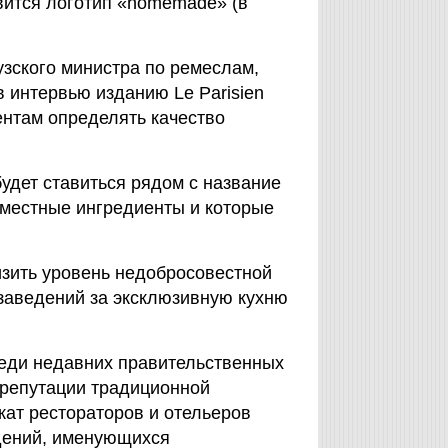
вится логотип «homemade» (в
зского министра по ремеслам,
 интервью изданию Le Parisien
ентам определять качество
удет ставиться рядом с название
 местные ингредиенты и которые
.
изить уровень недобросовестной
 заведений за эксклюзивную кухню
реди недавних правительственных
 репутации традиционной
кат рестораторов и отельеров
едений, именующихся