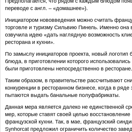
Предполагается, что рядом с каждым блюдом поя
переводе с англ. – «домашнее»).
Инициатором нововведения можно считать францу
торговле и туризму Сильвию Пинель. Именно она в
озвучила идею «дать наглядную возможность кли
ресторана и кухни».
По замыслу инициаторов проекта, новый логотип б
блюда, в приготовлении которого использовались
были приготовлены непосредственно в ресторане
Таким образом, в правительстве рассчитывают сн
конкуренции в ресторанном бизнесе, когда в ряде
пытаются выдать банальные полуфабрикаты.
Данная мера является далеко не единственной с
мер, которые ставят своей целью восстановление
французской кухни. Так, в мае, французский синди
Synhorcat предложил ограничить количество зав