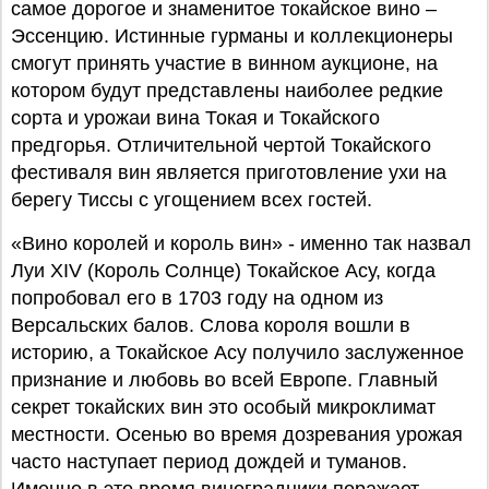
самое дорогое и знаменитое токайское вино –
Эссенцию. Истинные гурманы и коллекционеры
смогут принять участие в винном аукционе, на
котором будут представлены наиболее редкие
сорта и урожаи вина Токая и Токайского
предгорья. Отличительной чертой Токайского
фестиваля вин является приготовление ухи на
берегу Тиссы с угощением всех гостей.
«Вино королей и король вин» - именно так назвал
Луи XIV (Король Солнце) Токайское Асу, когда
попробовал его в 1703 году на одном из
Версальских балов. Слова короля вошли в
историю, а Токайское Асу получило заслуженное
признание и любовь во всей Европе. Главный
секрет токайских вин это особый микроклимат
местности. Осенью во время дозревания урожая
часто наступает период дождей и туманов.