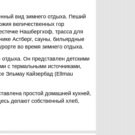
енный вид зимнего отдыха. Пеший
ножия величественных гор
местечке Нашбергхоф, трасса для
нике Астберг, сауны, бильярдные
урорте во время зимнего отдыха.
в отдыха. Он представлен детскими
ми с термальными источниками,
се Эльмау Кайзербад (Ellmau
ставлена простой домашней кухней,
Здесь делают собственный хлеб,