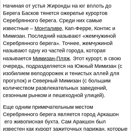
Начиная от устья Жиронды на юг вплоть до
Берега Басков тянется ожерелье курортов
Серебрянного берега. Среди них самые
известные –
Монталиве
, Кап-Ферре, Контис и
Мимизан. Последний называют «жемчужиной
Серебрянного берега». Точнее, жемчужиной
называют одну из частей города, которая
называется
Мимизан-Пляж
. Этот курорт, в свою
очередь, подразделяется на Южный Мимизан (с
изобилием велодорожек и тенистых аллей для
прогулок) и Северный Мимизан (с большим
количеством развлекательных заведений,
сезонным рынком и пешеходной улицей).
Еще одним примечательным местом
Серебрянного берега является город Аркашон
его живописная бухта. Сам Аракшон был
известен как курорт зажиточных парижан, которые