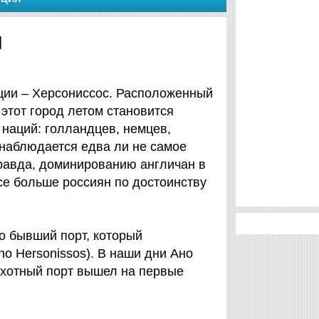
я
еции – Херсониссос. Расположенный
 этот город летом становится
 наций: голландцев, немцев,
наблюдается едва ли не самое
равда, доминированию англичан в
се больше россиян по достоинству
о бывший порт, который
o Hersonissos). В наши дни Ано
охотный порт вышел на первые