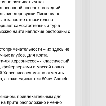
тивно развиваться как
л основной поселок на задний
большие деревушки Пископиано
ны в качестве относительно
ершает самостоятельный тур в
 можно найти неплохие рестораны с
топримечательности – их здесь не
очных клубов. Для Крита
«а-ля Херсониссос» - классический
и, фейерверками и массой новых
й Херсониссоса можно отметить
b, а таже «дискотеки 80-х» Camelot
егионом, привлекательным для
 на Крите расположено именно