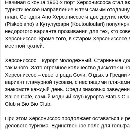
Начиная с конца 1960-х порт Херсониссоса стал ак
туристическое направление и тем самым отодвину
план. Сегодня Ано Херсониссос и две другие не
(Piskopiano) и Кутулуфари (Koutouloufari) популяр
недорогого варианта проживания для тех, кто сов
Херсониссос. Кроме того, в Старом Херсониссосе
местной кухней.
Херсониссос – курорт молодежный. Старинные дос
так много. Зато огромное количество дискотек и н
Херсониссос – своего рода Сочи. Отдых в Греции 
вариант гламурной тусовки, с неспящими пляжам
знакомств каждый день. Среди знаковых заведени
Sallon Cafe, самый модный клуб курорта Status Clu
Club и Bio Bio Club.
При этом Херсониссос продолжает оставаться и р
делового туризма. Единственное поле для гольфа