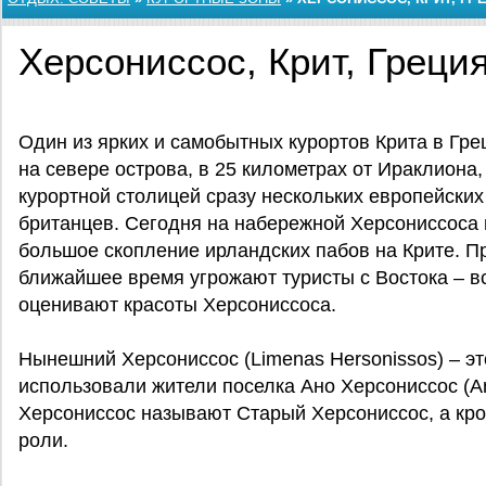
Херсониссос, Крит, Греци
Один из ярких и самобытных курортов Крита в Гр
на севере острова, в 25 километрах от Ираклиона,
курортной столицей сразу нескольких европейских
британцев. Сегодня на набережной Херсониссоса 
большое скопление ирландских пабов на Крите. П
ближайшее время угрожают туристы с Востока – в
оценивают красоты Херсониссоса.
Нынешний Херсониссос (Limenas Hersonissos) – эт
использовали жители поселка Ано Херсониссос (Αn
Херсониссос называют Старый Херсониссос, а кр
роли.