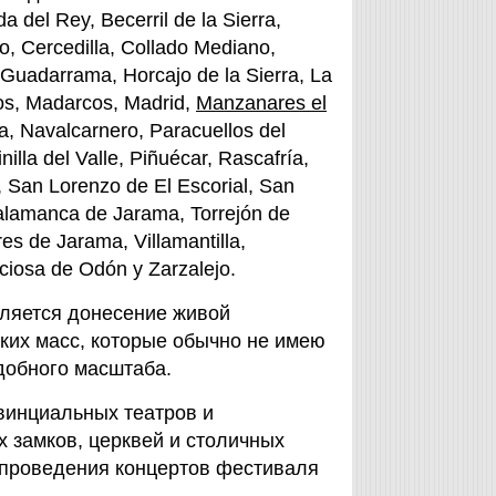
 del Rey, Becerril de la Sierra,
jo, Cercedilla, Collado Mediano,
 Guadarrama, Horcajo de la Sierra, La
os, Madarcos, Madrid,
Manzanares el
da, Navalcarnero, Paracuellos del
lla del Valle, Piñuécar, Rascafría,
 San Lorenzo de El Escorial, San
Talamanca de Jarama, Torrejón de
res de Jarama, Villamantilla,
iciosa de Odón y Zarzalejo.
вляется донесение живой
оких масс, которые обычно не имею
добного масштаба.
винциальных театров и
 замков, церквей и столичных
 проведения концертов фестиваля