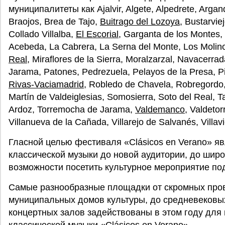
муниципалитеты как Ajalvir, Algete, Alpedrete, Arganda
Braojos, Brea de Tajo,
Buitrago del Lozoya
, Bustarvie
Collado Villalba,
El Escorial
, Garganta de los Montes,
Acebeda, La Cabrera, La Serna del Monte, Los Molin
Real
, Miraflores de la Sierra, Moralzarzal, Navacerra
Jarama, Patones, Pedrezuela, Pelayos de la Presa, Pini
Rivas-Vaciamadrid
, Robledo de Chavela, Robregordo,
Martín de Valdeiglesias, Somosierra, Soto del Real, 
Ardoz, Torremocha de Jarama,
Valdemanco
, Valdetor
Villanueva de la Cañada, Villarejo de Salvanés, Villav
Гласной целью фестиваля «Clásicos en Verano» я
классической музыки до новой аудитории, до шир
возможности посетить культурное мероприятие по
Самые разнообразные площадки от скромных про
муниципальных домов культуры, до средневековых
концертных залов задействованы в этом году для