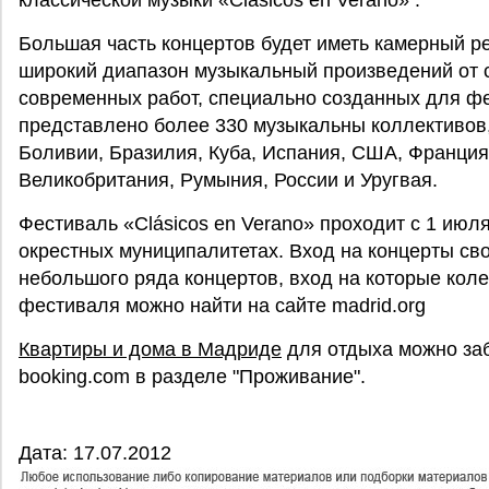
классической музыки «Clásicos en Verano» .
Большая часть концертов будет иметь камерный р
широкий диапазон музыкальный произведений от 
современных работ, специально созданных для фе
представлено более 330 музыкальны коллективов,
Боливии, Бразилия, Куба, Испания, США, Франция
Великобритания, Румыния, России и Уругвая.
Фестиваль «Clásicos en Verano» проходит с 1 июля
окрестных муниципалитетах. Вход на концерты св
небольшого ряда концертов, вход на которые коле
фестиваля можно найти на сайте madrid.org
Квартиры и дома в Мадриде
для отдыха можно заб
booking.com в разделе "Проживание".
Дата: 17.07.2012