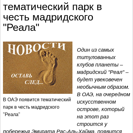
тематический парк в
честь мадридского
"Реала"
Один из самых
титулованных
клубов планеты –
мадридский "Реал" –
будет увековечен
необычным образом.
В ОАЭ, на очередном
В ОАЭ появится тематический
искусственном
парк в честь мадридского
острове, который
"Реала"
на этот раз
строится у
побережья Эмирата Рас-Аль-Хайма, появится