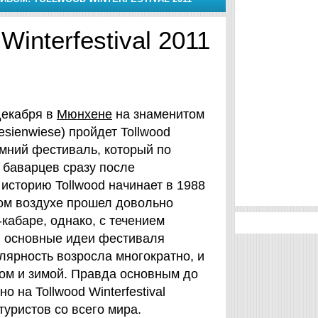
interfestival 2011
декабря в
Мюнхене
на знаменитом
esienwiese) пройдет Tollwood
зимний фестиваль, который по
 баварцев сразу после
историю Tollwood начинает в 1988
том воздухе прошел довольно
кабаре, однако, с течением
и основные идеи фестиваля
лярность возросла многократно, и
том и зимой. Правда основным до
 на Tollwood Winterfestival
уристов со всего мира.