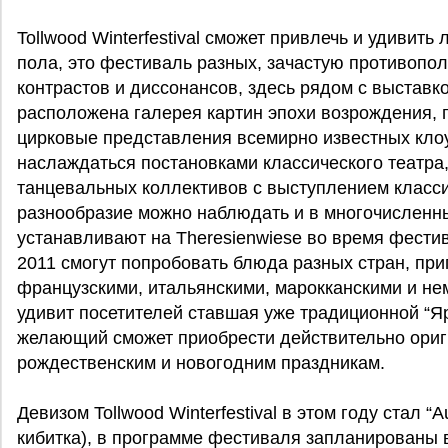
Tollwood Winterfestival сможет привлечь и удивить
пола, это фестиваль разных, зачастую противопо
контрастов и диссонансов, здесь рядом с выстав
расположена галерея картин эпохи возрождения, п
цирковые представления всемирно известных клоу
наслаждаться постановками классического театра
танцевальных коллективов с выступлением класси
разнообразие можно наблюдать и в многочисленн
устанавливают на Theresienwiese во время фестивал
2011 смогут попробовать блюда разных стран, пр
французскими, итальянскими, марокканскими и не
удивит посетителей ставшая уже традиционной “Я
желающий сможет приобрести действительно ориг
рождественским и новогодним праздникам.
Девизом Tollwood Winterfestival в этом году стал “Au
кибитка), в программе фестиваля запланированы