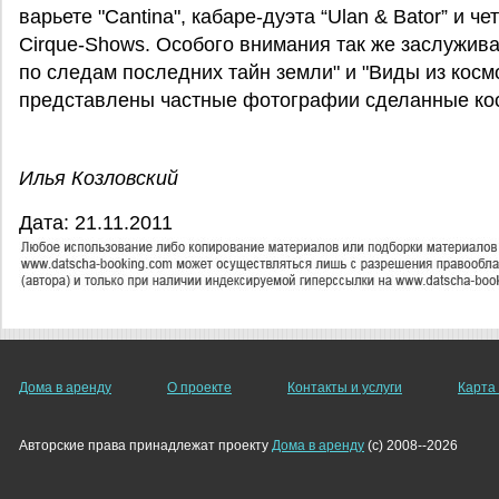
варьете "Cantina", кабаре-дуэта “Ulan & Bator” и 
Cirque-Shows. Особого внимания так же заслужив
по следам последних тайн земли" и "Виды из космо
представлены частные фотографии сделанные ко
Илья Козловский
Дата: 21.11.2011
Дома в аренду
О проекте
Контакты и услуги
Карта
Авторские права принадлежат проекту
Дома в аренду
(c) 2008--2026