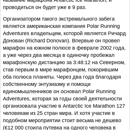
название марафона Antarctic Ice Marathon, и
проводиться он будет уже в 9 раз.
Организатором такого экстремального забега
является американская компания Polar Running
Adventures владельцем, которой является Ричард
Донован (Richard Donovan). Впервые он провел
марафон на южном полюсе в феврале 2002 года,
а уже через два месяца в одиночку пробежал
марафонскую дистанцию за 3:48:12 на Северном,
став первым в мире марафонцем, покорившим
оба полюса планеты. Через два года благодаря
собственному энтузиазму и помощи
единомышленников он основал Polar Running
Adventures, которая за годы своей деятельности
организовала участие в Antarctic Ice Marathon 127
человекам из 25 стран мира. И хотя участие в
подобном мероприятии стоит весьма не дешево
(€12 000 стоила путевка на одного человека в