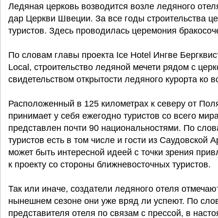
Ледяная церковь возводится возле ледяного отеля
дар Церкви Швеции. За все годы строительства це
туристов. Здесь проводилась церемония бракосоче
По словам главы проекта Ice Hotel Ингве Бергкви
Local, строительство ледяной мечети рядом с це
свидетельством открытости ледяного курорта ко 
Расположенный в 125 километрах к северу от Поля
принимает у себя ежегодно туристов со всего ми
представлен почти 90 национальностями. По слов
туристов есть в том числе и гости из Саудовской А
может быть интересной идеей с точки зрения при
к проекту со стороны ближневосточных туристов.
Так или иначе, создатели ледяного отеля отмечают
нынешнем сезоне они уже вряд ли успеют. По сл
представителя отеля по связам с прессой, в наст