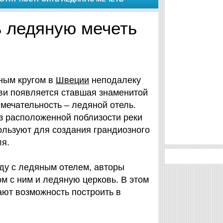
ь ледяную мечеть
ным кругом в
Швеции
неподалеку
ви появляется ставшая знаменитой
мечательность – ледяной отель.
из расположенной поблизости реки
ользуют для создания грандиозного
ля.
ду с ледяным отелем, авторы
м с ним и ледяную церковь. В этом
вают возможность построить в