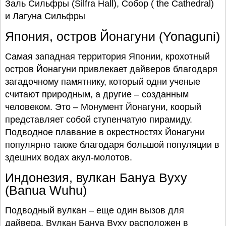
Заль Сильфры (Silfra Hall), Собор ( the Cathedral)
и Лагуна Сильфры
Япония, остров Йонагуни (Yonaguni)
Самая западная территория Японии, крохотный
остров Йонагуни привлекает дайверов благодаря
загадочному памятнику, который одни ученые
считают природным, а другие – созданным
человеком. Это – Монумент Йонагуни, коорый
представляет собой ступенчатую пирамиду.
Подводное плавание в окрестностях Йонагуни
популярно также благодаря большой популяции в
здешних водах акул-молотов.
Индонезия, вулкан Бануа Вуху
(Banua Wuhu)
Подводный вулкан – еще один вызов для
дайвера. Вулкан Бануа Вуху расположен в