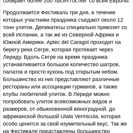
собирает более 200 тысяч гостей со всей Европы.
Продолжается Фестиваль три дня, в течение
которых участники праздника съедают около 12
тонн улиток. Деликатесы специально привозят со
всей Испании, а так же из Северной Африки и
Южной Америки. Aplec del Caragol проходит на
берегу реки Сегре, которая протекает через
Лериду. Вдоль Сегре на время праздника
устанавливается большое количество шатров,
палаток и просто кухонь под открытым небом.
Большинство из них представляют различные
рестораны или ассоциации гурманов, а также
клубы любителей улиток. В Лериде можно
попробовать улиток всевозможных видов и
размеров, от обыкновенной виноградной, до
африканской большой Utala Vermicula, которая
особо ценится за свой изумительный вкус. Так же
на Фестивале представлены большинство