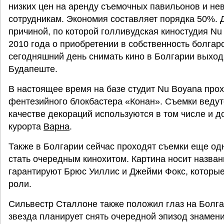
низких цен на аренду съемочных павильонов и не
сотрудникам. Экономия составляет порядка 50%. 
причиной, по которой голливудская киностудия N
2010 года о приобретении в собственность болгар
сегодняшний день снимать кино в Болгарии выход
Будапеште.
В настоящее время на базе студит Nu Boyanа про
фентезийного блокбастера «Конан». Съемки ведутс
качестве декораций используются в том числе и 
курорта
Варна
.
Также в Болгарии сейчас проходят съемки еще од
стать очередным кинохитом. Картина носит назван
гарантируют Брюс Уиллис и Джейми Фокс, которы
роли.
Сильвестр Сталлоне также положил глаз на Болга
звезда планирует снять очередной эпизод знамени