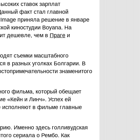
высоких ставок зарплат
Данный факт стал главной
u Image приняла решение в январе
ской киностудии Boyanа. На
ит дешевле, чем в
Праге
и
ходят съемки масштабного
я в разных уголках Болгарии. В
достопримечательности знаменитого
ного фильма, который обещает
ие «Кейн и Линч». Успех ей
е исполняют в фильме главные
рию. Именно здесь голливудская
того сериала о Рембо. Как