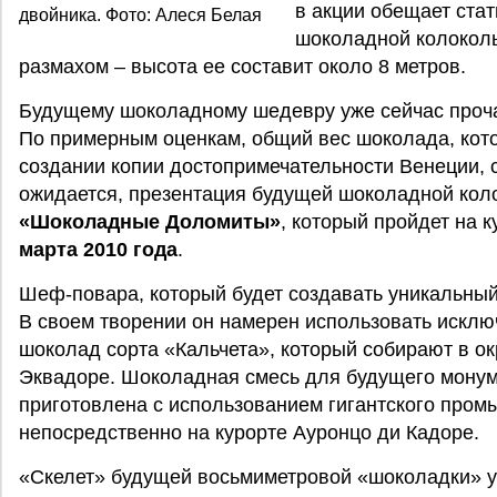
в акции обещает ста
двойника. Фото: Алеся Белая
шоколадной колоколь
размахом – высота ее составит около 8 метров.
Будущему шоколадному шедевру уже сейчас прочат
По примерным оценкам, общий вес шоколада, кот
создании копии достопримечательности Венеции, с
ожидается, презентация будущей шоколадной кол
«Шоколадные Доломиты»
, который пройдет на 
марта 2010 года
.
Шеф-повара, который будет создавать уникальный 
В своем творении он намерен использовать искл
шоколад сорта «Кальчета», который собирают в о
Эквадоре. Шоколадная смесь для будущего монум
приготовлена с использованием гигантского про
непосредственно на курорте Ауронцо ди Кадоре.
«Скелет» будущей восьмиметровой «шоколадки» у