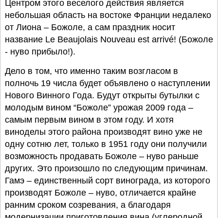
Центром этого веселого действия является
небольшая область на востоке Франции недалеко
от Лиона – Божоле, а сам праздник носит
название Le Beaujolais Nouveau est arrivé! (Божоле
- нуво прибыло!).
Дело в том, что именно таким возгласом в
полночь 19 числа будет объявлено о наступлении
Нового Винного Года. Будут открыты бутылки с
молодым вином “Божоле” урожая 2009 года –
самым первым вином в этом году. И хотя
виноделы этого района производят вино уже не
одну сотню лет, только в 1951 году они получили
возможность продавать Божоле – нуво раньше
других. Это произошло по следующим причинам.
Гамэ – единственный сорт винограда, из которого
производят Божоле – нуво, отличается крайне
ранним сроком созревания, а благодаря
модернизации приготовления вина (углеродной