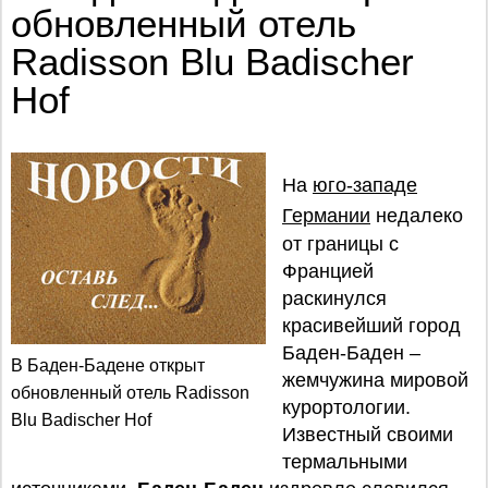
обновленный отель
Radisson Blu Badischer
Hof
На
юго-западе
Германии
недалеко
от границы с
Францией
раскинулся
красивейший город
Баден-Баден –
В Баден-Бадене открыт
жемчужина мировой
обновленный отель Radisson
курортологии.
Blu Badischer Hof
Известный своими
термальными