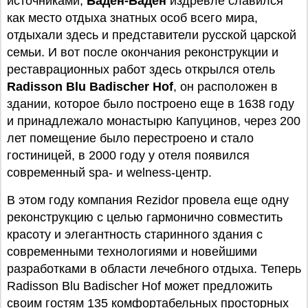
источниками,
Баден-Баден
издревле славился
как место отдыха знатных особ всего мира,
отдыхали здесь и представители русской царской
семьи. И вот после окончания реконструкции и
реставрационных работ здесь открылся отель
Radisson Blu Badischer Hof
, он расположен в
здании, которое было построено еще в 1638 году
и принадлежало монастырю Капуцинов, через 200
лет помещение было перестроено и стало
гостиницей, в 2000 году у отеля появился
современный spa- и welness-центр.
В этом году компания Rezidor провела еще одну
реконструкцию с целью гармонично совместить
красоту и элегантность старинного здания с
современными технологиями и новейшими
разработками в области лечебного отдыха. Теперь
Radisson Blu Badischer Hof может предложить
своим гостям 135 комфортабельных просторных